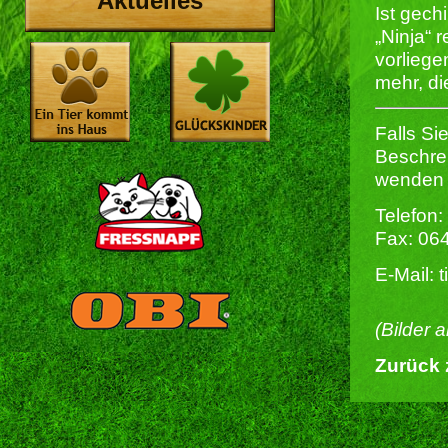
Aktuelles
Ist gechi
„Ninja“ r
vorliege
mehr, di
Falls Si
Beschrei
wenden S
Telefon:
Fax: 06
E-Mail: 
(Bilder 
Zurück 