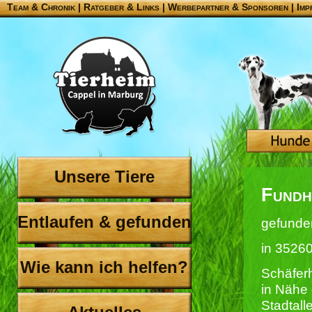
Team & Chronik
|
Ratgeber & Links
|
Werbepartner & Sponsoren
|
Imp
Unsere Tiere
Fundh
Entlaufen & gefunden
gefunde
in 35260
Wie kann ich helfen?
Schäfer
in Nähe
Stadtall