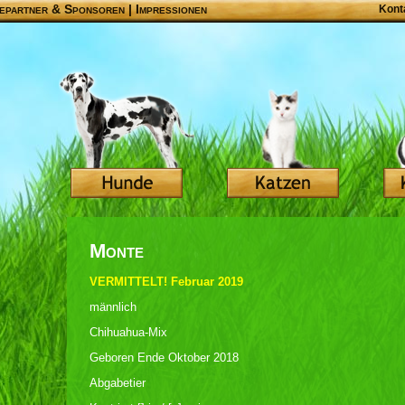
epartner & Sponsoren
|
Impressionen
Kont
Monte
VERMITTELT! Februar 2019
männlich
Chihuahua-Mix
Geboren Ende Oktober 2018
Abgabetier