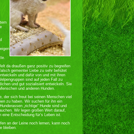
tern
ie
nd
zeigen
te.
elt da draußen ganz positiv zu begreifen
falsch gemeinter Liebe zu sehr behütet
twickeln und dafür von und mit ihren
elpengruppen sind auf jeden Fall zu
chen und gut sozialisiert entwickeln. Sie
en Menschen und anderen Hunden.
e, der sich freut bei seinen Menschen viel
en zu haben. Wir suchen für ihn ein
 Hunderassen „richtige“ Hunde sind und
uchen. Wir legen großen Wert darauf,
n eine Entscheidung für’s Leben ist.
fen an der Leine noch lernen, kann noch
 bleiben.