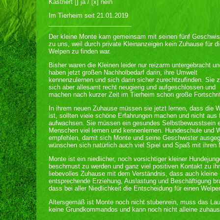
Kastriert [] ja / [x] nein
Im Tierheim seit 21.01.2019
________________________
Der kleine Monte kam gemeinsam mit seinen fünf Geschwis
zu uns, weil durch private Kleinanzeigen kein Zuhause für d
Welpen zu finden war.
Bisher waren die Kleinen leider nur reizarm untergebracht u
haben jetzt großen Nachholbedarf darin, ihre Umwelt
kennenzulernen und sich darin sicher zurechtzufinden. Sie 
sich aber allesamt recht neugierig und aufgeschlossen und
machen nach kurzer Zeit im Tierheim schon große Fortschrit
In ihrem neuen Zuhause müssen sie jetzt lernen, dass die W
ist, sollten viele schöne Erfahrungen machen und nicht aus 
aufwachsen. Sie müssen ein gesundes Selbstbewusstsein en
Menschen viel lernen und kennenlernen. Hundeschule und W
empfehlen, damit sich Monte und seine Geschwister ausgegli
wünschen sich natürlich auch viel Spiel und Spaß mit ihr
Monte ist ein niedlicher, noch vorsichtiger kleiner Hundejung
beschmust zu werden und ganz viel positiven Kontakt zu ihn
liebevolles Zuhause mit dem Verständnis, dass auch kleine
entsprechende Erziehung, Auslastung und Beschäftigung bra
dass bei aller Niedlichkeit die Entscheidung für einen Welpe
Altersgemäß ist Monte noch nicht stubenrein, muss das Lau
keine Grundkommandos und kann noch nicht alleine zuhause