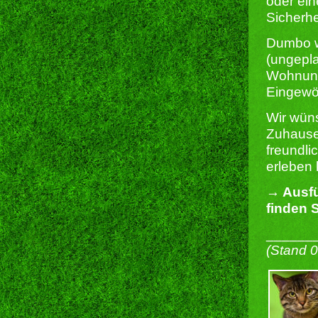
oder ein
Sicherhe
Dumbo wa
(ungepl
Wohnung
Eingewö
Wir wüns
Zuhause,
freundli
erleben 
→ Ausfü
finden S
______
(Stand 