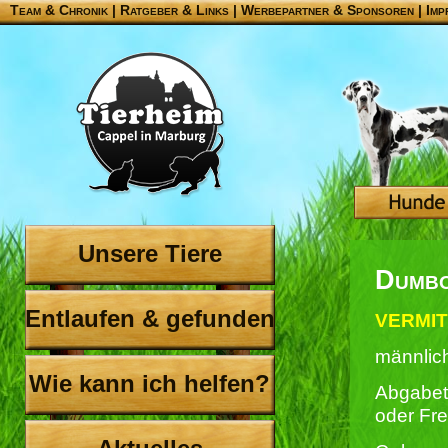
Team & Chronik
|
Ratgeber & Links
|
Werbepartner & Sponsoren
|
Imp
Unsere Tiere
Dumb
Entlaufen & gefunden
VERMIT
männlic
Wie kann ich helfen?
Abgabet
oder Fr