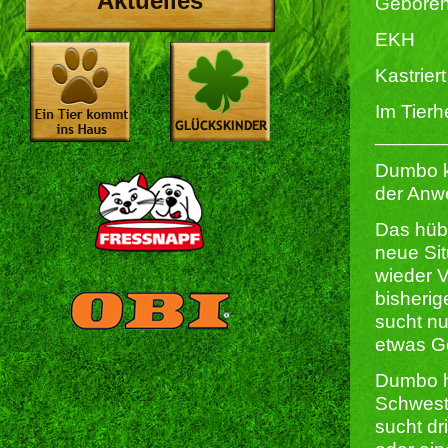
Aktuelles
Geboren
EKH
Kastriert 
Im Tierh
______
Dumbo ka
der Anw
Das hübs
neue Sit
wieder 
bisherig
sucht nu
etwas G
Dumbo ha
Schweste
sucht dr