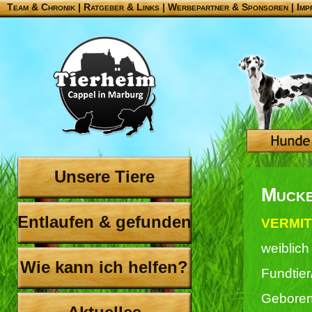
Team & Chronik
|
Ratgeber & Links
|
Werbepartner & Sponsoren
|
Imp
Unsere Tiere
Mucke
Entlaufen & gefunden
VERMIT
weiblich
Wie kann ich helfen?
Fundtier
Geboren