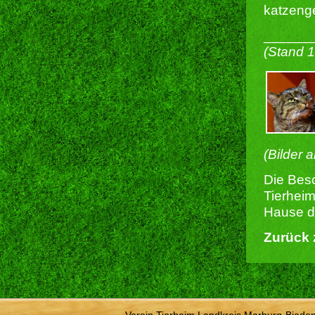
katzeng
______
(Stand 
(Bilder 
Die Besc
Tierheim
Hause du
Zurück 