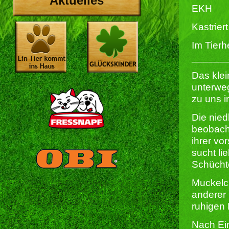
Aktuelles
EKH
Kastriert 
Im Tierh
______
Das klei
unterwe
zu uns i
Die nied
beobach
ihrer vo
sucht li
Schüchte
Muckelc
anderer 
ruhigen 
Nach Ei