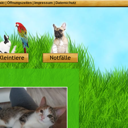
akt
|
Öffnungszeiten
|
Impressum
|
Datenschutz