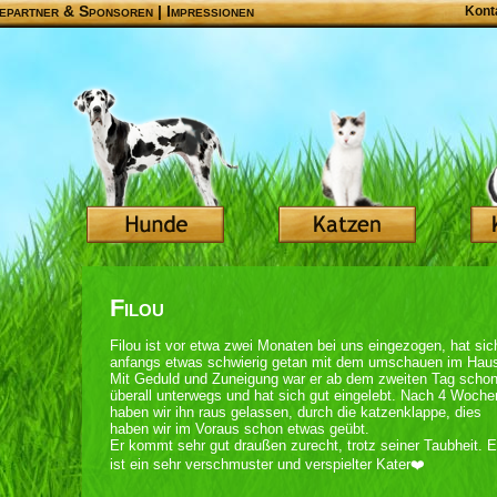
epartner & Sponsoren
|
Impressionen
Kont
Filou
Filou ist vor etwa zwei Monaten bei uns eingezogen, hat sic
anfangs etwas schwierig getan mit dem umschauen im Hau
Mit Geduld und Zuneigung war er ab dem zweiten Tag scho
überall unterwegs und hat sich gut eingelebt. Nach 4 Woche
haben wir ihn raus gelassen, durch die katzenklappe, dies
haben wir im Voraus schon etwas geübt.
Er kommt sehr gut draußen zurecht, trotz seiner Taubheit. E
ist ein sehr verschmuster und verspielter Kater❤️