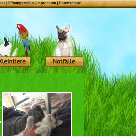
akt
|
Öffnungszeiten
|
Impressum
|
Datenschutz
h
s.
n
n
r