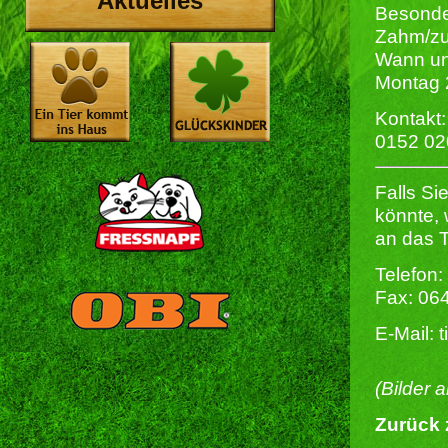
Aktuelles
Besonde
Zahm/zu
Wann un
Montag 
Kontakt:
0152 0
Falls Si
könnte, 
an das T
Telefon:
Fax: 06
E-Mail: 
(Bilder 
Zurück 