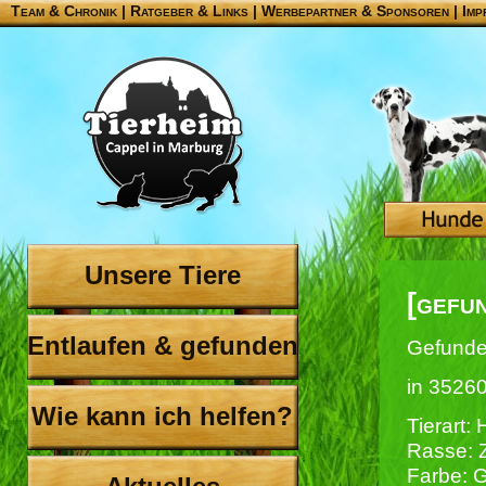
Team & Chronik
|
Ratgeber & Links
|
Werbepartner & Sponsoren
|
Imp
Unsere Tiere
[gefu
Entlaufen & gefunden
Gefunde
in 35260
Wie kann ich helfen?
Tierart:
Rasse: 
Farbe: 