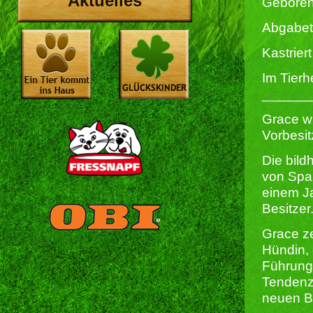
Aktuelles
Geboren
Abgabet
Kastriert 
Im Tierh
______
Grace w
Vorbesit
Die bild
von Spa
einem Ja
Besitzer
Grace ze
Hündin, 
Führung 
Tendenzie
neuen Be