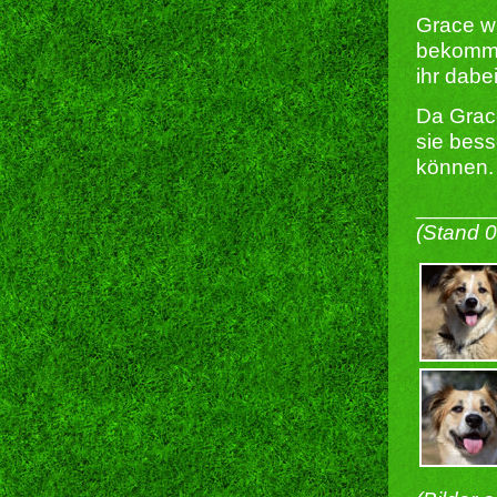
Grace wi
bekommen
ihr dabe
Da Grace
sie bes
können.
______
(Stand 