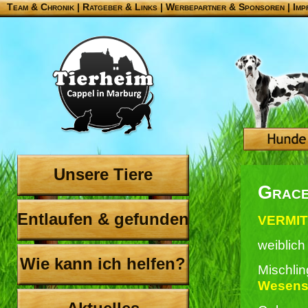
Team & Chronik
|
Ratgeber & Links
|
Werbepartner & Sponsoren
|
Imp
Unsere Tiere
Grac
Entlaufen & gefunden
VERMIT
weiblich
Wie kann ich helfen?
Mischli
Wesenst