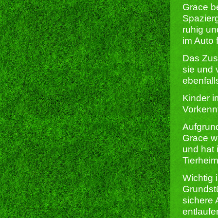
Grace be
Spazierg
ruhig un
im Auto 
Das Zus
sie und 
ebenfall
Kinder i
Vorkenn
Aufgrund
Grace we
und hat 
Tierheim
Wichtig 
Grundst
sichere 
entlaufe