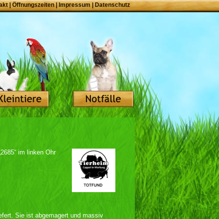
akt
|
Öffnungszeiten
|
Impressum
|
Datenschutz
„2685“ im linken Ohr
efert. Sie ist abgemagert und massiv