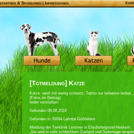
epartner & Sponsoren
|
Impressionen
Kont
[Totmeldung] Katze
Katze, weiß mit wenig schwarz, Tattoo nur teilweise lesbar, 
(Fotos im Beitrag)
leider verstorben
Gefunden 08.08.2018
Gefunden in 35094 Lahntal-Goßfelden
Meldung der Tierklinik Lemmer in Ebsdorfergrund-Heskem:
„Sie wird in sehr schlechtem Zustand und Seitenlage eingeli