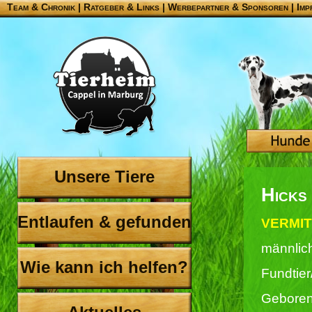
Team & Chronik
|
Ratgeber & Links
|
Werbepartner & Sponsoren
|
Imp
Unsere Tiere
Hicks
Entlaufen & gefunden
VERMIT
männlic
Wie kann ich helfen?
Fundtier
Geboren