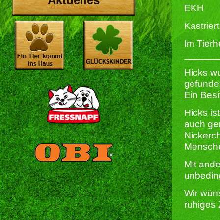
Aktuelles
EKH
Kastriert 
Im Tierh
______
Hicks wu
gefunden
Ein Besi
Hicks ist
auch ger
Nickerch
Mensche
Mit ande
unbedin
Wir wüns
ruhiges 