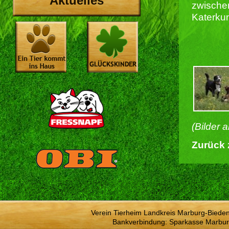
Aktuelles
zwische
Katerkum
(Bilder 
Zurück 
Verein Tierheim Landkreis Marburg-Bieden
Bankverbindung: Sparkasse Marbur