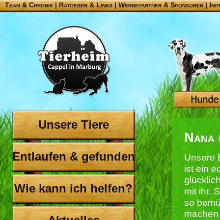
Team & Chronik
|
Ratgeber & Links
|
Werbepartner & Sponsoren
|
Imp
Unsere Tiere
Nana 
Entlaufen & gefunden
Unsere 
ist ein 
glücklic
Wie kann ich helfen?
mit ihr. 
so bemüh
machen 