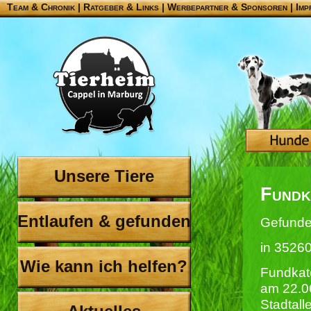
Team & Chronik
|
Ratgeber & Links
|
Werbepartner & Sponsoren
|
Imp
Unsere Tiere
Fundk
Entlaufen & gefunden
Gefunde
in 35260
Wie kann ich helfen?
Fundkate
am 22.0
Stadtalle