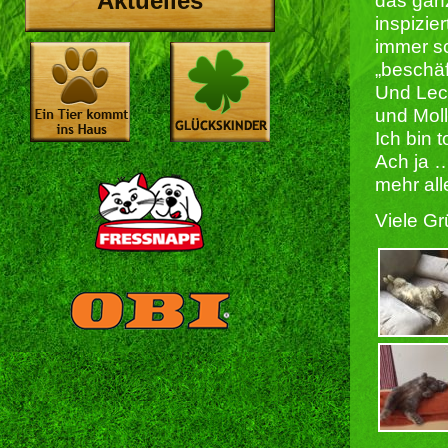
Aktuelles
das gan
inspizie
immer sc
„beschäft
Und Lec
und Mol
Ich bin 
Ach ja …
mehr alle
Viele G