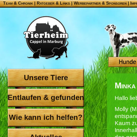
Team & Chronik
|
Ratgeber & Links
|
Werbepartner & Sponsoren
|
Imp
Unsere Tiere
Minka
Entlaufen & gefunden
Hallo li
Molly (M
entspann
Wie kann ich helfen?
Kaum zu
Innerhal