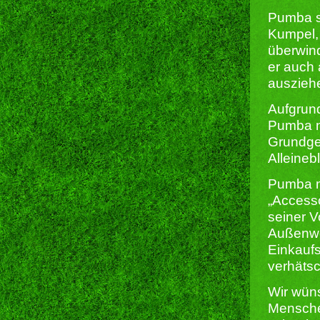
Pumba s
Kumpel, 
überwind
er auch
auszieh
Aufgrund
Pumba no
Grundge
Alleineb
Pumba m
„Access
seiner V
Außenwel
Einkaufs
verhätsc
Wir wün
Menschen