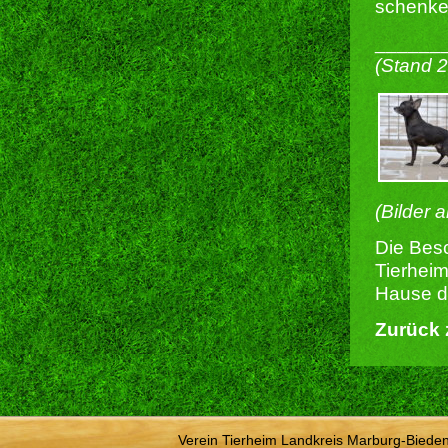
schenke
______
(Stand 
(Bilder 
Die Besc
Tierheim
Hause du
Zurück 
Verein Tierheim Landkreis Marburg-Bieden