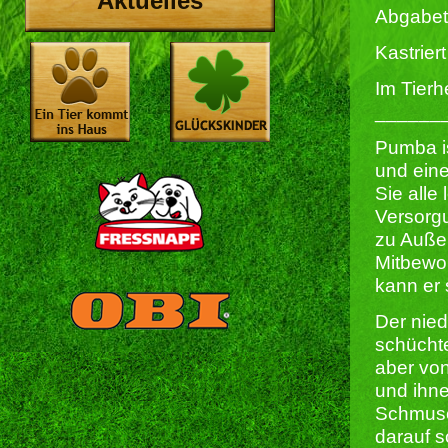
Aktuelles
Abgabet
Kastriert 
Im Tierh
______
Pumba is
und ein
Sie alle
Versorgu
zu Außen
Mitbewoh
kann er
Der nied
schüchte
aber vo
und ihne
Schmuse
darauf 