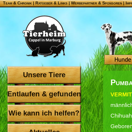
Team & Chronik
|
Ratgeber & Links
|
Werbepartner & Sponsoren
|
Imp
Unsere Tiere
Pumb
Entlaufen & gefunden
VERMIT
männlic
Wie kann ich helfen?
Chihua
Geboren