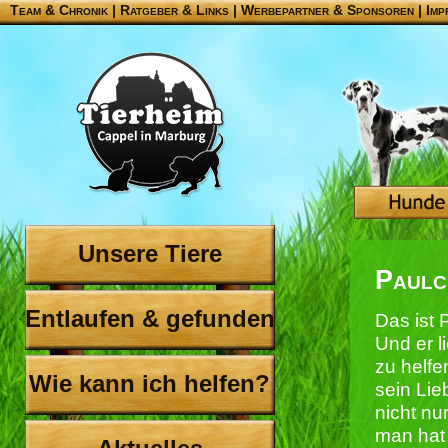
Team & Chronik
|
Ratgeber & Links
|
Werbepartner & Sponsoren
|
Imp
Unsere Tiere
Paulc
Entlaufen & gefunden
Das ist 
Und er 
zu helfe
Wie kann ich helfen?
sein Lie
nicht n
man hat 