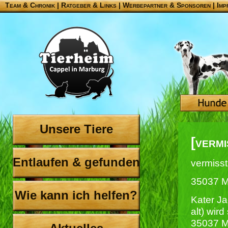
Team & Chronik
|
Ratgeber & Links
|
Werbepartner & Sponsoren
|
Imp
Unsere Tiere
[verm
Entlaufen & gefunden
vermisst
35037 M
Wie kann ich helfen?
Kater Ja
alt) wir
35037 M