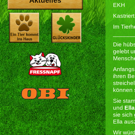
Aktuelles
EKH
Kastriert 
Im Tierh
______
Die hübs
gelebt u
Mensche
Anfangs 
ihren Be
streich
können s
Sie sta
und
Ella
sie sich
Ella aus
Wir wür