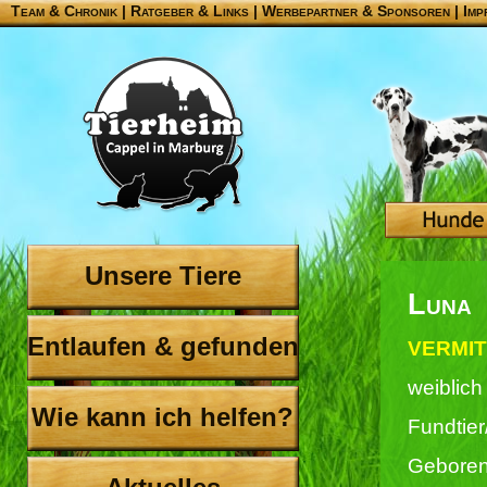
Team & Chronik
|
Ratgeber & Links
|
Werbepartner & Sponsoren
|
Imp
Unsere Tiere
Luna
Entlaufen & gefunden
VERMIT
weiblich
Wie kann ich helfen?
Fundtier
Geboren