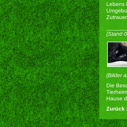
Lebens b
Umgebun
Zutrauen
______
(Stand 
(Bilder 
Die Besc
Tierheim
Hause du
Zurück 