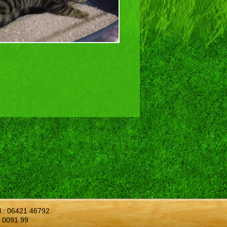
l.:
06421 46792
 0091 99