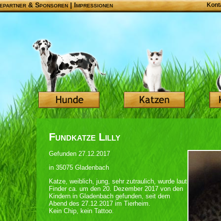
epartner & Sponsoren
|
Impressionen
Kont
Fundkatze Lilly
Gefunden 27.12.2017
in 35075 Gladenbach
Katze, weiblich, jung, sehr zutraulich, wurde laut
Finder ca. um den 20. Dezember 2017 von den
Kindern in Gladenbach gefunden, seit dem
Abend des 27.12.2017 im Tierheim.
Kein Chip, kein Tattoo.