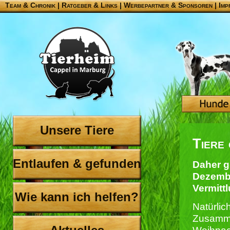
Team & Chronik
|
Ratgeber & Links
|
Werbepartner & Sponsoren
|
Imp
Unsere Tiere
Tiere
Entlaufen & gefunden
Daher g
Dezembe
Vermitt
Wie kann ich helfen?
Natürlic
Zusamm