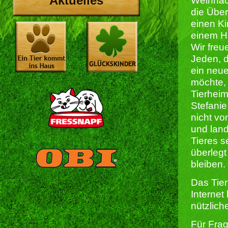
Aktuelles
Weihnac
die Über
einen K
einem Ha
Wir freu
Jeden, d
ein neu
möchte,
Tierheim
Stefanie
nicht vo
und land
Tieres s
überlegt
bleiben.
Das Tier
Internet
nützliche
Für Frag