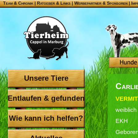
Team & Chronik
|
Ratgeber & Links
|
Werbepartner & Sponsoren
|
Imp
Unsere Tiere
Carli
Entlaufen & gefunden
VERMIT
weiblich
Wie kann ich helfen?
EKH
Geboren