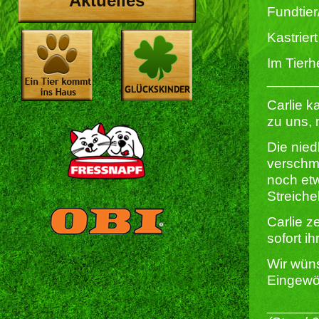
Aktuelles
Fundtier
Kastriert 
Im Tierh
______
Carlie k
zu uns,
Die nied
verschmu
noch etw
Streiche
Carlie z
sofort i
Wir wüns
Eingewö
______