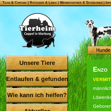
Team & Chronik
|
Ratgeber & Links
|
Werbepartner & Sponsoren
|
Imp
Unsere Tiere
Enzo
Entlaufen & gefunden
VERMIT
männlic
Wie kann ich helfen?
Löwenko
Geboren