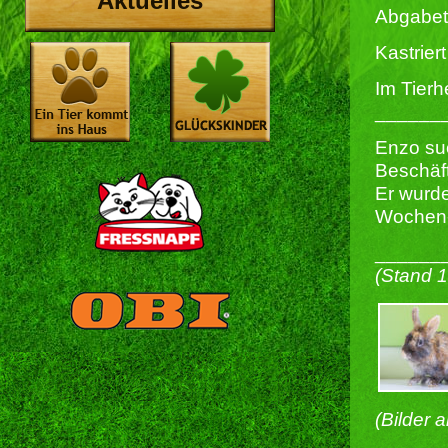
Aktuelles
Abgabet
Kastriert 
Im Tierh
______
Enzo suc
Beschäf
Er wurde
Wochen-F
______
(Stand 
(Bilder 