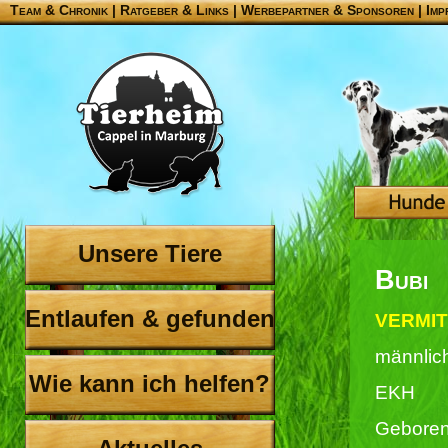
Team & Chronik
|
Ratgeber & Links
|
Werbepartner & Sponsoren
|
Imp
Unsere Tiere
Bubi
Entlaufen & gefunden
VERMIT
männlic
Wie kann ich helfen?
EKH
Geboren