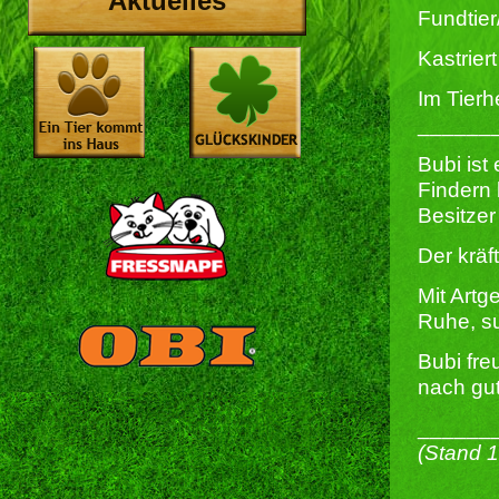
Aktuelles
Fundtier
Kastriert 
Im Tierh
______
Bubi ist
Findern 
Besitzer
Der kräf
Mit Artg
Ruhe, su
Bubi fre
nach gu
______
(Stand 