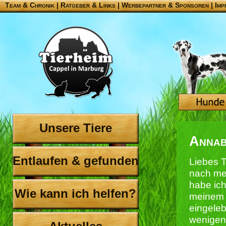
Team & Chronik
|
Ratgeber & Links
|
Werbepartner & Sponsoren
|
Imp
Unsere Tiere
Annabe
Entlaufen & gefunden
Liebes 
nach me
habe ich
Wie kann ich helfen?
meinem
eingeleb
wenigen