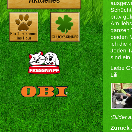
Aktuelles
ausgewe
Schücht
brav gef
Am lieb
ganzen 
beiden M
ich die k
Jeden T
sind ein
Liebe G
Lili
(Bilder 
Zurück 