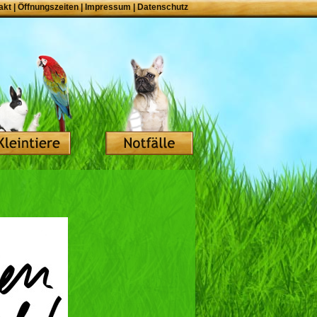
akt
|
Öffnungszeiten
|
Impressum
|
Datenschutz