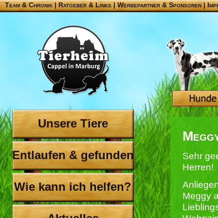
Team & Chronik
|
Ratgeber & Links
|
Werbepartner & Sponsoren
|
Imp
Unsere Tiere
Megg
Entlaufen & gefunden
Sehr ge
Herren!
Anliege
Wie kann ich helfen?
Meggy a
Liebling