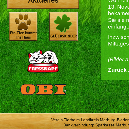
Aktuelles
Wohnzim
13. Nov
bekamen
Sie sie 
einfang
Inzwisch
Mittage
(Bilder 
Zurück 
Verein Tierheim Landkreis Marburg-Bieden
Bankverbindung: Sparkasse Marbur