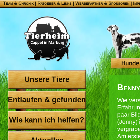
Team & Chronik
|
Ratgeber & Links
|
Werbepartner & Sponsoren
|
Imp
Unsere Tiere
Benny
Entlaufen & gefunden
Wie vers
Erfahru
paar Bil
Wie kann ich helfen?
(Jenny) 
vergrabe
Am erste