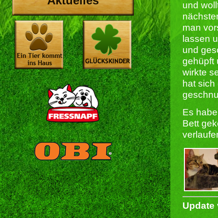
Aktuelles
und woll
nächste
man vors
lassen u
und gesc
gehüpft 
wirkte s
hat sich
geschnu
Es haben
Bett gek
verlaufe
Update 