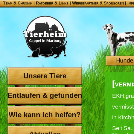
Team & Chronik
|
Ratgeber & Links
|
Werbepartner & Sponsoren
|
Imp
Unsere Tiere
[vermi
Entlaufen & gefunden
EKH,gra
vermisst
Wie kann ich helfen?
in Kirch
Seit Sa.