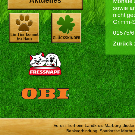
Aktuelles
Monate a
sowie am
nicht ge
Grimm-St
01575/
Zurück 
Verein Tierheim Landkreis Marburg-Bieden
Bankverbindung: Sparkasse Marbur