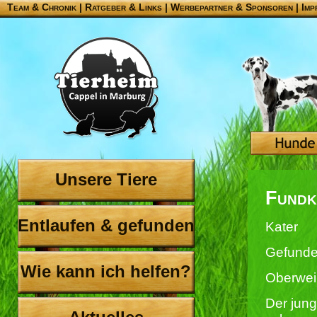
Team & Chronik
|
Ratgeber & Links
|
Werbepartner & Sponsoren
|
Imp
Unsere Tiere
Fundk
Entlaufen & gefunden
Kater
Gefunde
Wie kann ich helfen?
Oberwe
Der jung