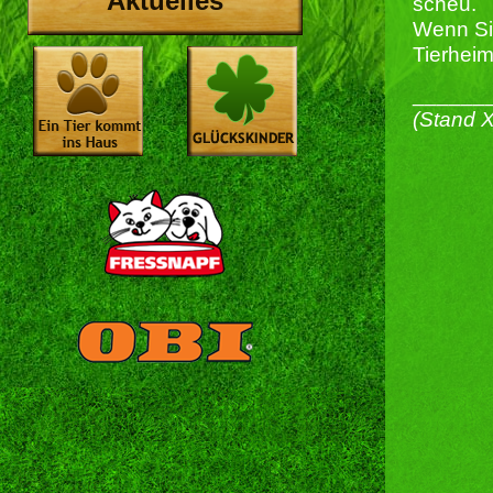
Aktuelles
scheu.
Wenn Sie
Tierhei
______
(Stand 