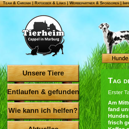
Team & Chronik
|
Ratgeber & Links
|
Werbepartner & Sponsoren
|
Imp
Unsere Tiere
Tag d
Entlaufen & gefunden
Erster T
Am Mitt
fand un
Wie kann ich helfen?
Hundes 
frisch 