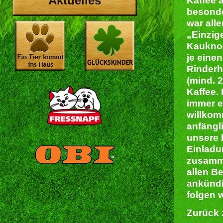
Aktuelles
Kaffee 
besonde
war all
„Einzi
Kauknoc
je eine
Rinder
(mind. 
Kaffee.
immer e
willkom
anfängl
unsere 
Einladu
zusamme
allen B
ankündi
folgen 
Zurück 