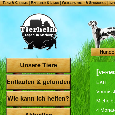
Team & Chronik
|
Ratgeber & Links
|
Werbepartner & Sponsoren
|
Imp
Unsere Tiere
[verm
Entlaufen & gefunden
EKH
Vermisst
Wie kann ich helfen?
Michelba
4 Monate