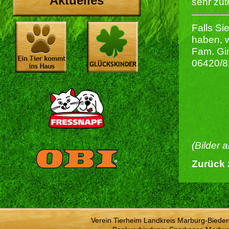
Aktuelles
sehr zut
Falls S
haben, w
Fam. Gi
06420/
(Bilder 
Zurück 
Verein Tierheim Landkreis Marburg-Bieden