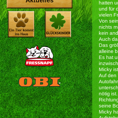
Aktuelles
hatten u
und für 
vielen F
Von seine
nichts m
kein and
Auch das
Das größ
alleine 
Es hat u
inzwisch
Micky is
Auf den
Autofah
untersch
nötig ist.
Richtung
seine Bo
Micky ha
Aufstehe