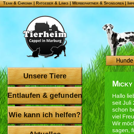
Team & Chronik
|
Ratgeber & Links
|
Werbepartner & Sponsoren
|
Imp
Unsere Tiere
Micky
Entlaufen & gefunden
Hallo li
seit Jul
schon b
Wie kann ich helfen?
viel Fre
Wir möc
sagen, fü