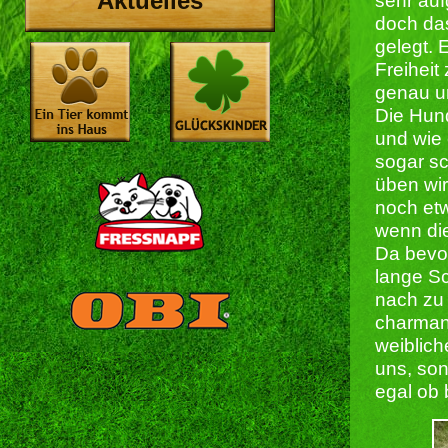
Aktuelles
sehr auf
doch das
gelegt. 
Freiheit
genau un
Die Hund
und wie 
sogar s
üben wir
noch et
wenn di
Da bevor
lange Sc
nach zu 
charmant
weiblich
uns, so
egal ob