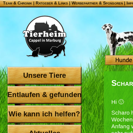
Team & Chronik
|
Ratgeber & Links
|
Werbepartner & Sponsoren
|
Imp
Unsere Tiere
Scha
Entlaufen & gefunden
Hi 🙂
Scharo h
Wie kann ich helfen?
Wochen 
Anfang w