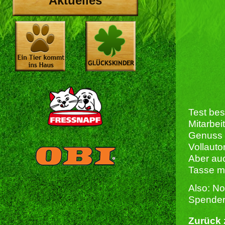
Aktuelles
Test bes
Mitarbei
Genuss 
Vollaut
Aber au
Tasse m
Also: N
Spenderi
Zurück 