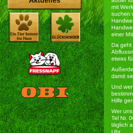
Aktuelles
außer fü
mit Wer
suchen 
Handwer
Handwerk
einer Mi
Da geht
Abflussr
etwas fü
Außerdem
damit si
Und wenn
bestimmt
Hilfe g
Wer uns 
Tel Nr.
täglich 
Uhr