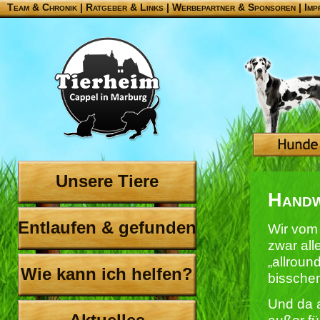
Team & Chronik
|
Ratgeber & Links
|
Werbepartner & Sponsoren
|
Imp
Unsere Tiere
Handw
Entlaufen & gefunden
Wir vom
zwar all
„allroun
Wie kann ich helfen?
bissche
Und da 