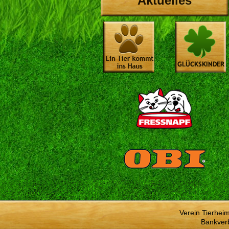
Aktuelles
Verein Tierhei
Bankver