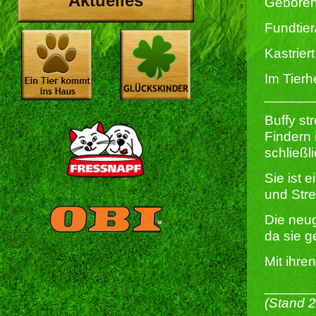
Aktuelles
Geboren
Fundtier
Kastriert 
Im Tierh
______
Buffy st
Findern 
schließl
Sie ist 
und Stre
Die neu
da sie g
Mit ihren
______
(Stand 