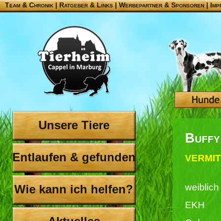
Team & Chronik
|
Ratgeber & Links
|
Werbepartner & Sponsoren
|
Imp
Unsere Tiere
Buffy
Entlaufen & gefunden
VERMIT
weiblich
Wie kann ich helfen?
EKH