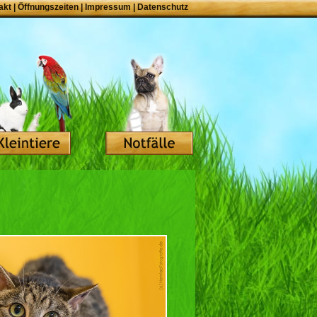
akt
|
Öffnungszeiten
|
Impressum
|
Datenschutz