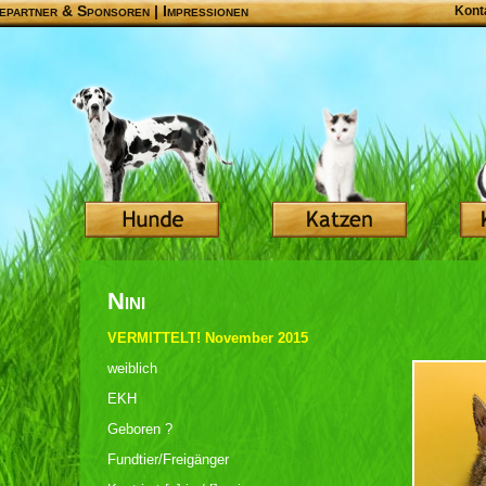
epartner & Sponsoren
|
Impressionen
Kont
Nini
VERMITTELT! November 2015
weiblich
EKH
Geboren ?
Fundtier/Freigänger