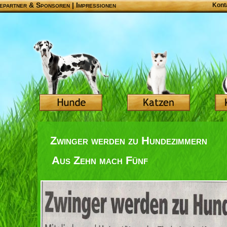
epartner & Sponsoren
|
Impressionen
Kont
Zwinger werden zu Hundezimmern
Aus Zehn mach Fünf