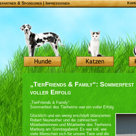
epartner & Sponsoren
|
Impressionen
Kont
„TierFriends & Family“: Sommerfest 
voller Erfolg
„TierFriends & Family“:
Sommerfest des Tierheims war ein voller Erfolg
Glücklich und ein wenig erschöpft bilanzierten
Robert Neureuther und die zahlreichen
Mitarbeiterinnen und Mitarbeiter des Tierheims
Marburg am Sonntagabend: Es war toll, wie
viele Menschen sich für unsere Tiere und die