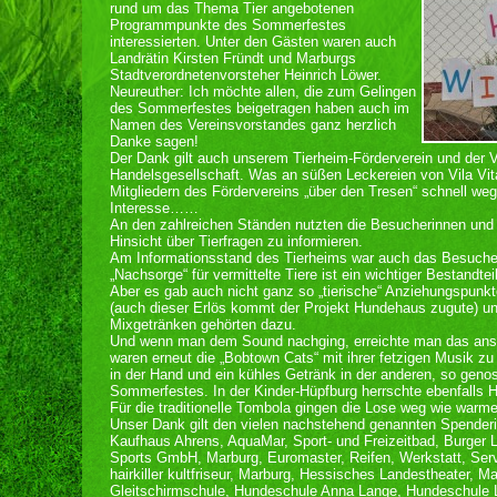
rund um das Thema Tier angebotenen
Programmpunkte des Sommerfestes
interessierten. Unter den Gästen waren auch
Landrätin Kirsten Fründt und Marburgs
Stadtverordnetenvorsteher Heinrich Löwer.
Neureuther: Ich möchte allen, die zum Gelingen
des Sommerfestes beigetragen haben auch im
Namen des Vereinsvorstandes ganz herzlich
Danke sagen!
Der Dank gilt auch unserem Tierheim-Förderverein und der V
Handelsgesellschaft. Was an süßen Leckereien von Vila Vit
Mitgliedern des Fördervereins „über den Tresen“ schnell we
Interesse……
An den zahlreichen Ständen nutzten die Besucherinnen und Be
Hinsicht über Tierfragen zu informieren.
Am Informationsstand des Tierheims war auch das Besuche
„Nachsorge“ für vermittelte Tiere ist ein wichtiger Bestandtei
Aber es gab auch nicht ganz so „tierische“ Anziehungspunkt
(auch dieser Erlös kommt der Projekt Hundehaus zugute) und
Mixgetränken gehörten dazu.
Und wenn man dem Sound nachging, erreichte man das ansc
waren erneut die „Bobtown Cats“ mit ihrer fetzigen Musik z
in der Hand und ein kühles Getränk in der anderen, so geno
Sommerfestes. In der Kinder-Hüpfburg herrschte ebenfalls H
Für die traditionelle Tombola gingen die Lose weg wie war
Unser Dank gilt den vielen nachstehend genannten Spender
Kaufhaus Ahrens, AquaMar, Sport- und Freizeitbad, Burger
Sports GmbH, Marburg, Euromaster, Reifen, Werkstatt, Serv
hairkiller kultfriseur, Marburg, Hessisches Landestheater, 
Gleitschirmschule, Hundeschule Anna Lange, Hundeschule L