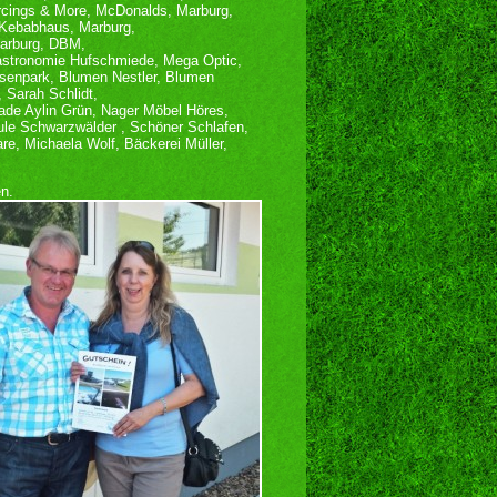
rcings & More, McDonalds, Marburg,
 Kebabhaus, Marburg,
Marburg, DBM,
astronomie Hufschmiede, Mega Optic,
Rosenpark, Blumen Nestler, Blumen
 Sarah Schlidt,
ade Aylin Grün, Nager Möbel Höres,
le Schwarzwälder , Schöner Schlafen,
e, Michaela Wolf, Bäckerei Müller,
n.