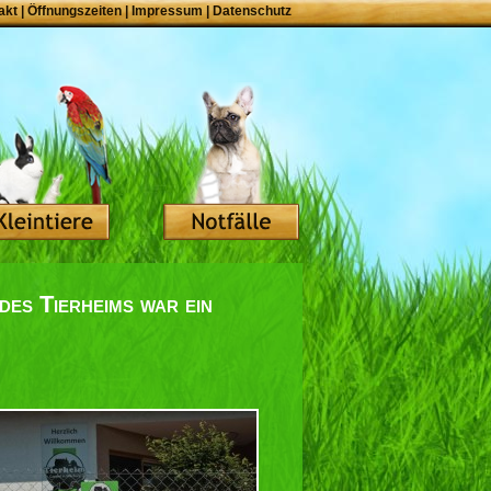
akt
|
Öffnungszeiten
|
Impressum
|
Datenschutz
des Tierheims war ein