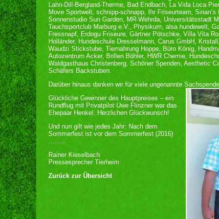
Lahn-Dill-Bergland-Therme, Bad Endbach, La Vida Loca Pie
Move Sportwelt, schnipp-schnapp, Ihr Friseurteam, Sinan’s
Sonnenstudio Sun Garden, MR-Wehrda, Universitätsstadt 
Tauchsportclub Marburg e.V., Physikum, alsa hundewelt, G
Fressnapf, Erdogu Friseure, Gärtner Pötschke, Villa Vita 
Holländer, Hundeschule Dresselmann, Carus GmbH, Kristall,
Waudzi Stickstube, Tiernahrung Hoppe, Büro König, Handm
Autozentrum Acker, Brillen Böhler, HWR Chemie, Hundeschu
Waldgasthaus Christenberg, Schöner Spenden, Aesthetic Car
Schäfers Backstuben.
Darüber hinaus danken wir für viele ungenannte Sachspende
Glückliche Gewinner des Hauptpreises – ein
Rundflug mit Privatpilot Uwe Flinzner war das
Ehepaar Henkel. Herzlichen Glückwunsch!
Und nun gilt wie jedes Jahr: Nach dem
Sommerfest ist vor dem Sommerfest (2016)
……..
Rainer Kieselbach
Pressesprecher Tierheim
Zurück zur Übersicht