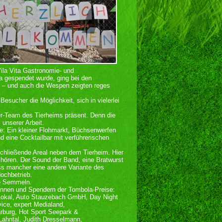
ila Vita Gastronomie- und
a gespendet wurde, ging bei den
g – und auch die Wespen zeigten reges
sucher die Möglichkeit, sich in vielerlei
r-Team des Tierheims präsent. Denn die
l unserer Arbeit.
e: Ein kleiner Flohmarkt, Büchsenwerfen
 eine Cocktailbar mit verführerischen
hließende Areal neben dem Tierheim. Hier
u hören. Der Sound der Band, eine Bratwurst
ss mancher eine andere Variante des
ochbetrieb.
me Semmeln.
innen und Spendern der Tombola-Preise:
 Lokal, Auto Stauzebach GmbH, Day Night
ice, expert Medialand,
Marburg, Hot Sport Seepark &
ahntal, Judith Dresselmann,