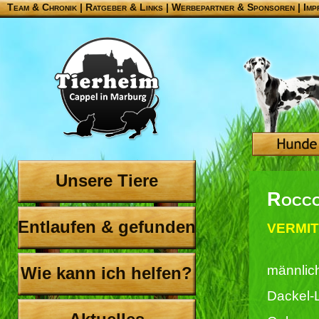
Team & Chronik
|
Ratgeber & Links
|
Werbepartner & Sponsoren
|
Imp
Unsere Tiere
Rocc
Entlaufen & gefunden
VERMIT
männlic
Wie kann ich helfen?
Dackel-