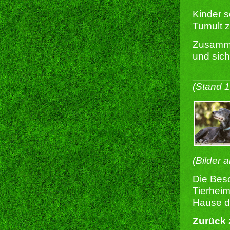
Kinder s
Tumult zu
Zusamme
und sich
______
(Stand 
(Bilder 
Die Besc
Tierheim
Hause du
Zurück 