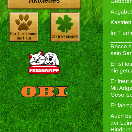
Aktuelles
Geboren
Abgabet
Kastriert 
Im Tierh
______
Rocco su
sein Sen
Er ist t
nie gen
Er freut
Mit Artg
Gesells
Er fährt
Auch bei
der Lei
Hinderni