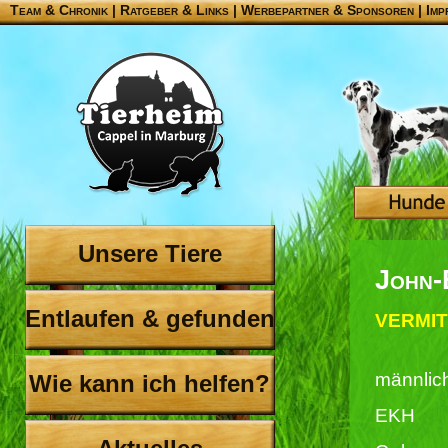
Team & Chronik
|
Ratgeber & Links
|
Werbepartner & Sponsoren
|
Imp
Unsere Tiere
John-
Entlaufen & gefunden
VERMIT
männlic
Wie kann ich helfen?
EKH