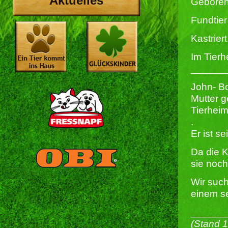
Aktuelles
Geboren
Fundtier
Kastriert 
Im Tierh
______
John- B
Mutter g
Tierheim
.
Er ist s
Da die 
sie noch
Wir suc
einem se
______
(Stand 