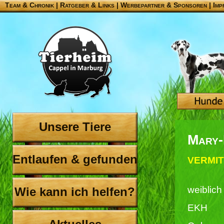
Team & Chronik
|
Ratgeber & Links
|
Werbepartner & Sponsoren
|
Imp
Unsere Tiere
Mary-
Entlaufen & gefunden
VERMIT
weiblich
Wie kann ich helfen?
EKH