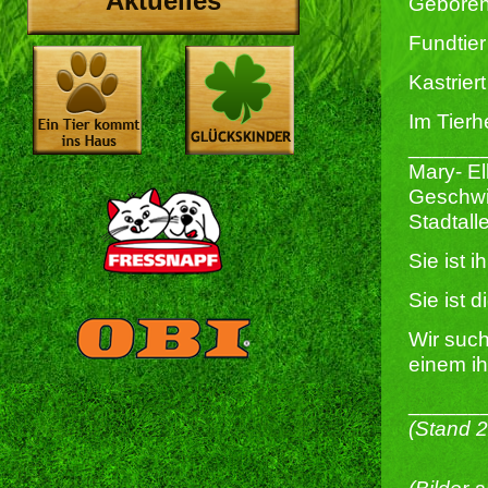
Aktuelles
Geboren
Fundtier
Kastriert 
Im Tierh
______
Mary- E
Geschwi
Stadtall
Sie ist 
Sie ist 
Wir suc
einem ih
______
(Stand 