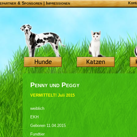
epartner & Sponsoren
|
Impressionen
Kont
Penny und Peggy
VERMITTELT! Juli 2015
weiblich
EKH
Geboren 11.04.2015
Fundtier