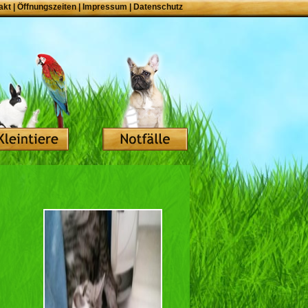
akt
|
Öffnungszeiten
|
Impressum
|
Datenschutz