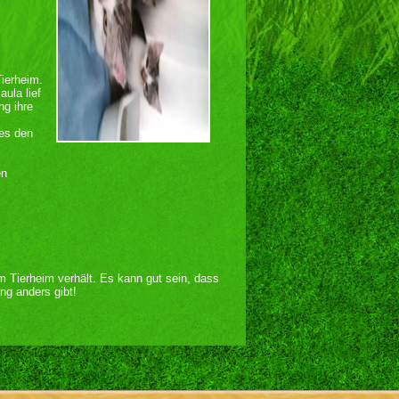
ierheim.
ula lief
ng ihre
 es den
en
im Tierheim verhält. Es kann gut sein, dass
ng anders gibt!