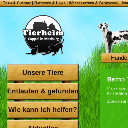
Team & Chronik
|
Ratgeber & Links
|
Werbepartner & Sponsoren
|
Imp
Unsere Tiere
Bistro 
Vielen herzl
Entlaufen & gefunden
Ihr Tierhei
Zurück zur 
Wie kann ich helfen?