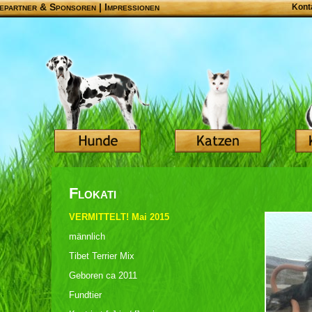
epartner & Sponsoren
|
Impressionen
Kont
Flokati
VERMITTELT! Mai 2015
männlich
Tibet Terrier Mix
Geboren ca 2011
Fundtier