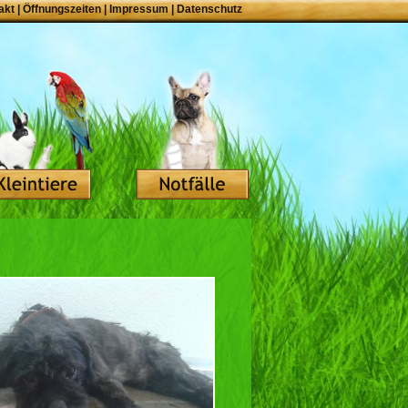
akt
|
Öffnungszeiten
|
Impressum
|
Datenschutz