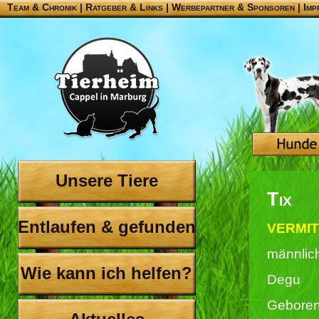
Team & Chronik
|
Ratgeber & Links
|
Werbepartner & Sponsoren
|
Imp
Unsere Tiere
Tix
Entlaufen & gefunden
VERMIT
männlic
Wie kann ich helfen?
Degu
Geboren