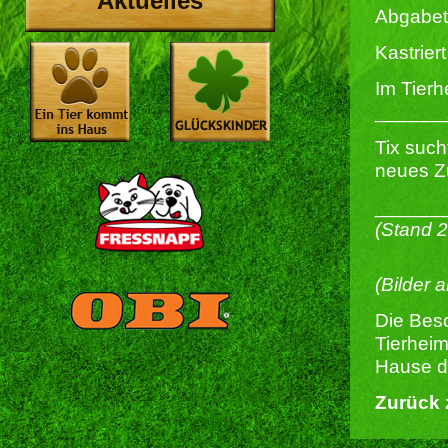
Aktuelles
Abgabet
Kastriert 
Im Tierh
______
Tix suc
neues Zu
______
(Stand 
(Bilder 
Die Besc
Tierheim
Hause du
Zurück 