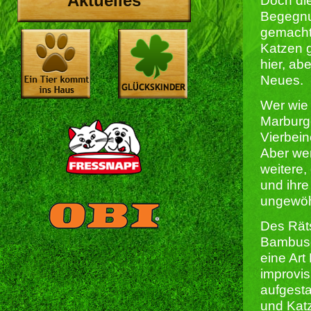
Aktuelles
Doch di
Begegnu
gemach
Katzen g
hier, ab
Neues.
Wer wie 
Marburge
Vierbein
Aber wen
weitere,
und ihre
ungewöh
Des Rät
Bambusdi
eine Art
improvis
aufgest
und Katz