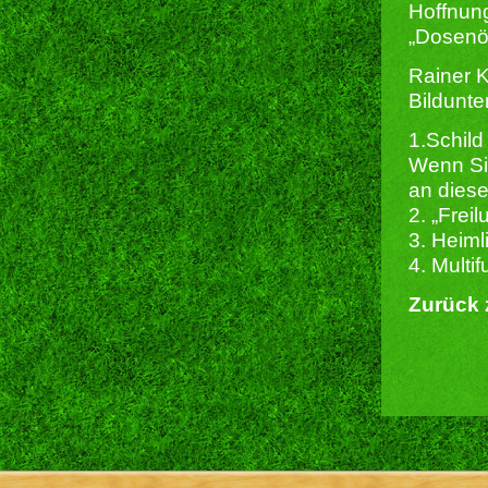
Hoffnung
„Dosenöf
Rainer 
Bildunte
1.Schild
Wenn Sie
an diese
2. „Frei
3. Heiml
4. Mult
Zurück 