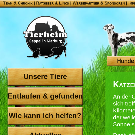
Team & Chronik
|
Ratgeber & Links
|
Werbepartner & Sponsoren
|
Imp
Unsere Tiere
Katze
Entlaufen & gefunden
An der C
sich tre
Kilomet
Wie kann ich helfen?
der well
Sonne sa