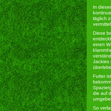
In diese
kontinui
täglich 
vermittel
Diese be
entdeck
einen Wu
klammhe
verstän
Jackies 
überleb
Futter i
bekommen
Spazierg
die auf
umgeben 
So verla