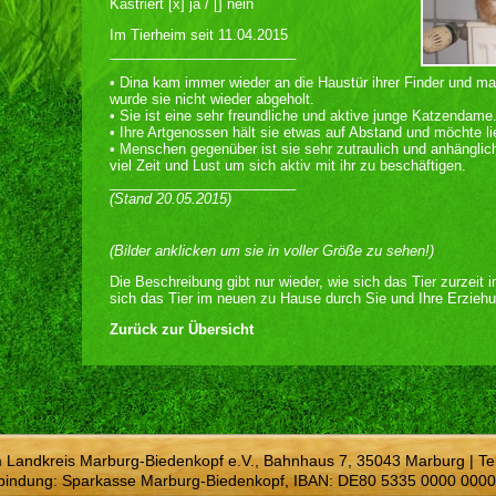
Kastriert [x] ja / [] nein
Im Tierheim seit 11.04.2015
________________________
• Dina kam immer wieder an die Haustür ihrer Finder und ma
wurde sie nicht wieder abgeholt.
• Sie ist eine sehr freundliche und aktive junge Katzendame
• Ihre Artgenossen hält sie etwas auf Abstand und möchte li
• Menschen gegenüber ist sie sehr zutraulich und anhänglich
viel Zeit und Lust um sich aktiv mit ihr zu beschäftigen.
________________________
(Stand 20.05.2015)
(Bilder anklicken um sie in voller Größe zu sehen!)
Die Beschreibung gibt nur wieder, wie sich das Tier zurzeit 
sich das Tier im neuen zu Hause durch Sie und Ihre Erziehu
Zurück zur Übersicht
m Landkreis Marburg-Biedenkopf e.V., Bahnhaus 7, 35043 Marburg | Te
bindung: Sparkasse Marburg-Biedenkopf, IBAN: DE80 5335 0000 0000