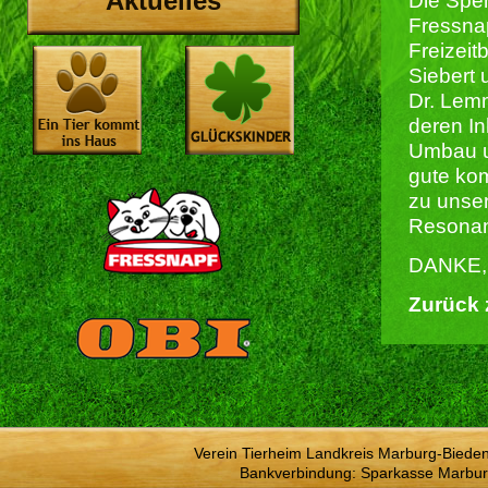
Aktuelles
Die Spe
Fressna
Freizeit
Siebert 
Dr. Lem
deren In
Umbau u
gute kom
zu unser
Resona
DANKE, l
Zurück 
Verein Tierheim Landkreis Marburg-Bieden
Bankverbindung: Sparkasse Marbur