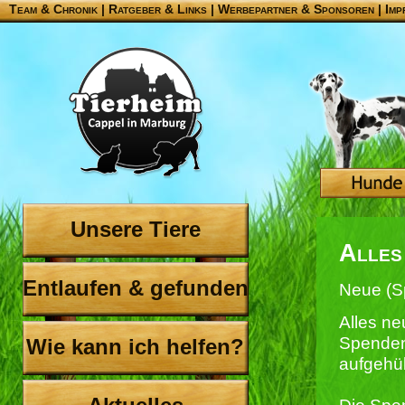
Team & Chronik
|
Ratgeber & Links
|
Werbepartner & Sponsoren
|
Imp
Unsere Tiere
Alles
Entlaufen & gefunden
Neue (S
Alles ne
Spenden
Wie kann ich helfen?
aufgehü