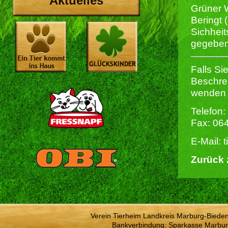
Aktuelles
Grüner W
Beringt
Sichheit
gegeben
Falls Si
Beschrei
wenden S
Telefon:
Fax: 06
E-Mail: 
Zurück 
Verein Tierheim Landkreis Marburg-Bieden
Bankverbindung: Sparkasse Marbur