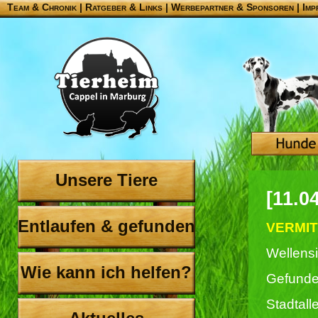
Team & Chronik
|
Ratgeber & Links
|
Werbepartner & Sponsoren
|
Imp
Unsere Tiere
[11.0
Entlaufen & gefunden
VERMITT
Wellensi
Wie kann ich helfen?
Gefunde
Stadtall